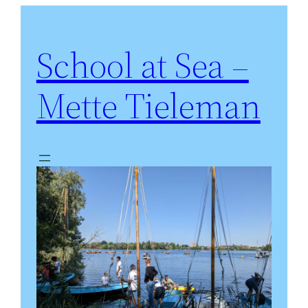
Ga
naar
School at Sea –
de
inhoud
Mette Tieleman