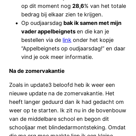
op dit moment nog
28,6
% van het totale
bedrag bij elkaar zien te krijgen.
Op oudjaarsdag
bak ik samen met mijn
vader appelbeignets
en die kan je
bestellen via de
link
onder het kopje
“Appelbeignets op oudjaarsdag!” en daar
vind je ook meer informatie.
Na de zomervakantie
Zoals in update3 beloofd heb ik weer een
nieuwe update na de zomervakantie. Het
heeft langer geduurd dan ik had gedacht om
weer op te starten. Ik zit nu in de bovenbouw
van de middelbare school en begon dit
schooljaar met blindedarmontsteking. Omdat
die me erg moe maakte liep ik een kleine