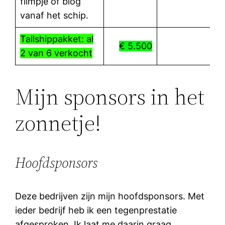
filmpje of blog
vanaf het schip.
Tallshippakket: al
€ 5.500
2 van 6 verkocht
Mijn sponsors in het
zonnetje!
Hoofdsponsors
Deze bedrijven zijn mijn hoofdsponsors. Met
ieder bedrijf heb ik een tegenprestatie
afgesproken. Ik laat me daarin graag